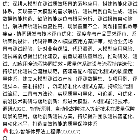
优：深耕大模型在测试质效场景的落地应用，搭建智能化测试
体系，实现基于大模型的需求解析、测试用例自动生成、测试
数据智能构造、缺陷智能定位与根因分析、测试报告自动输
出，解决传统测试重复性高、场景覆盖不全、问题排查低效等
痛点 - 协同研发与技术评审优化：深度参与产品需求评审、系
统架构设计、代码评审及AI模型应用方案评审，结合业务场
景与测试经验，针对业务逻辑、代码漏洞、大模型应用风险、
测试薄弱点提出优化建议，前置规避质量风险，推动研发、测
试、AI应用全流程协同提效 - 质量体系建设与流程持续迭代：
持续优化测试全流程规范，搭建适配AI智能化测试的质量度
量体系，建立大模型测试资产库（评测数据集、专项用例、评
测脚本、基准指标），沉淀标准化AI测试方案，持续迭代测
试流程、工具与方法论，实现质量可量化、可追溯、可优化 -
前沿技术调研与落地创新：跟进大模型、AI测试前沿技术，
调研AIGC、智能评测、自动化故障注入等新技术在质量保障
场景的应用，落地创新测试方案，持续提升团队测试智能化、
自动化水平，打造高效智能的质量保障体系
北京-智能体算法工程师(J101017)