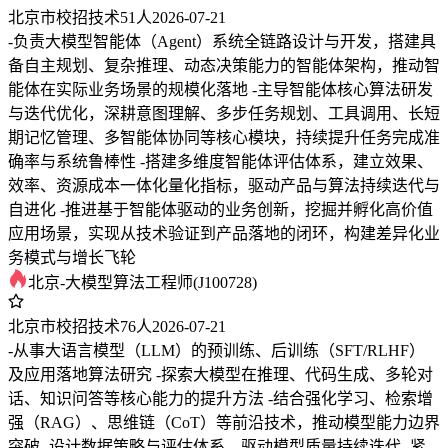
北京市
校招
技术
51人
2026-07-21
-负责大模型智能体（Agent）系统全链路设计与开发，搭建具
备自主规划、复杂推理、动态决策能力的智能体架构，推动智
能体在实际业务场景的规模化落地 -主导智能体核心算法研发
与迭代优化，深耕意图理解、多步任务规划、工具调用、长短
期记忆管理、多智能体协同等核心模块，持续提升任务完成准
确率与系统鲁棒性 -搭建多维度智能体评估体系，建立效果、
效率、资源成本一体化量化指标，驱动产品与算法持续迭代与
自进化 -推进基于智能体驱动的业务创新，挖掘并孵化高价值
应用场景，实现从技术验证到产品落地的闭环，构建差异化业
务模式与增长飞轮
北京-大模型算法工程师(J100728)
北京市
校招
技术
76人
2026-07-21
-从事大语言模型（LLM）的预训练、后训练（SFT/RLHF）
及应用落地算法研究 -探索大模型在推理、代码生成、多轮对
话、知识问答等核心能力的提升方法 -结合强化学习、检索增
强（RAG）、思维链（CoT）等前沿技术，推动模型能力边界
突破 -设计数据策略与评估体系，驱动模型质量持续迭代 -紧