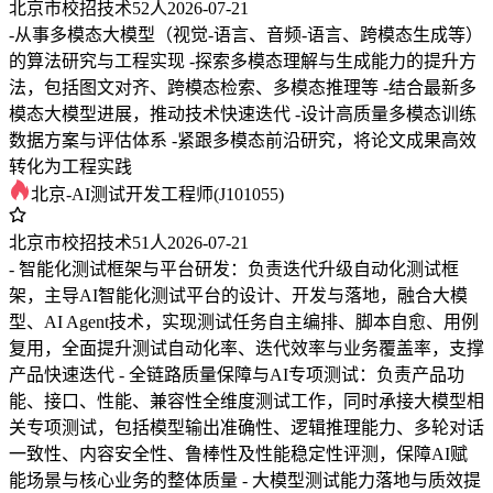
北京市
校招
技术
52人
2026-07-21
-从事多模态大模型（视觉-语言、音频-语言、跨模态生成等）
的算法研究与工程实现 -探索多模态理解与生成能力的提升方
法，包括图文对齐、跨模态检索、多模态推理等 -结合最新多
模态大模型进展，推动技术快速迭代 -设计高质量多模态训练
数据方案与评估体系 -紧跟多模态前沿研究，将论文成果高效
转化为工程实践
北京-AI测试开发工程师(J101055)
北京市
校招
技术
51人
2026-07-21
- 智能化测试框架与平台研发：负责迭代升级自动化测试框
架，主导AI智能化测试平台的设计、开发与落地，融合大模
型、AI Agent技术，实现测试任务自主编排、脚本自愈、用例
复用，全面提升测试自动化率、迭代效率与业务覆盖率，支撑
产品快速迭代 - 全链路质量保障与AI专项测试：负责产品功
能、接口、性能、兼容性全维度测试工作，同时承接大模型相
关专项测试，包括模型输出准确性、逻辑推理能力、多轮对话
一致性、内容安全性、鲁棒性及性能稳定性评测，保障AI赋
能场景与核心业务的整体质量 - 大模型测试能力落地与质效提