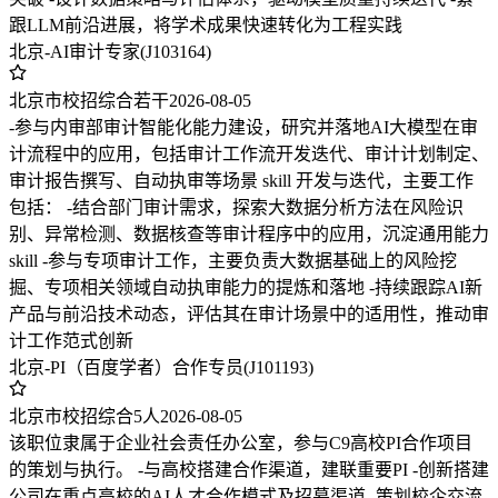
跟LLM前沿进展，将学术成果快速转化为工程实践
北京-AI审计专家(J103164)
北京市
校招
综合
若干
2026-08-05
-参与内审部审计智能化能力建设，研究并落地AI大模型在审
计流程中的应用，包括审计工作流开发迭代、审计计划制定、
审计报告撰写、自动执审等场景 skill 开发与迭代，主要工作
包括： -结合部门审计需求，探索大数据分析方法在风险识
别、异常检测、数据核查等审计程序中的应用，沉淀通用能力
skill -参与专项审计工作，主要负责大数据基础上的风险挖
掘、专项相关领域自动执审能力的提炼和落地 -持续跟踪AI新
产品与前沿技术动态，评估其在审计场景中的适用性，推动审
计工作范式创新
北京-PI（百度学者）合作专员(J101193)
北京市
校招
综合
5人
2026-08-05
该职位隶属于企业社会责任办公室，参与C9高校PI合作项目
的策划与执行。 -与高校搭建合作渠道，建联重要PI -创新搭建
公司在重点高校的AI人才合作模式及招募渠道 -策划校企交流