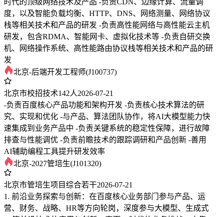
时代的顶级网络技术及产品 -负责CDN、边缘计算、流量调
度，以及智能负载均衡、HTTP、DNS、网络测量、网络协议
栈等相关技术和产品的研发 -负责高性能网络与高性能云主机
研发，包含RDMA、智能网卡、虚拟化技术等 -负责自研交换
机、网络操作系统、高性能路由协议栈等相关技术和产品的研
发
北京-后端开发工程师(J100737)
北京市
校招
技术
142人
2026-07-21
-负责百度核心产品功能和架构开发 -负责核心技术算法的研
究、实现和优化 -与产品、算法团队协作，将AI大模型能力快
速集成到业务产品中 -负责关键系统的稳定性保障，进行故障
排查与性能调优 -负责前瞻技术的跟踪调研和产品创新 -善用
AI辅助编程工具提升研发效率
北京-2027管培生(J101320)
北京市
管培生项目
综合
若干
2026-07-21
1. 前沿业务探索与创新：在百度核心业务部门参与产品、运
营、财务、战略、HR等方向轮岗，深度参与大模型、生成式