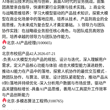
AI等前沿技术的应用与创新，直面AI时代的业务挑战，由集
团高管亲自指导，快速积累行业洞察与技术实践。 2. 商业化
与战略思维培养：学习大模型驱动的产品技术知识，探索大模
型在商业化场景中的落地应用，培养从技术、产品到商业的全
局思维，为未来成为复合型人才奠定基础。 3. 领导力与团队
协作实践：在战略级业务担任核心角色，与团队成员高效协
同，培养卓越的领导力与团队协作能力。
北京-AI产品经理(J100665)
北京市
校招
产品
42人
2026-07-21
-负责AI/大模型方向产品的规划、设计与迭代，深入理解用户
需求，定义产品核心功能与体验 -结合大模型能力演进趋势，
推动AI能力在产品中的落地，探索人机协作的最优交互模式 -
跨团队协作，与算法、研发、设计团队紧密配合，推动产品从
0到1落地并持续优化 -深入分析用户数据与市场反馈，驱动产
品关键指标增长 -具备AI产品思维，善用AI工具提升工作效率
与产品创新能力
北京-多模态算法工程师(J100765)